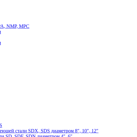
SPA, NMP, MPC
м
м
S
еющей стали SDX, SDS диаметром 8″, 10″, 12″
и SD, SDF, SDN диаметром 4″, 6″