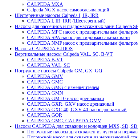
CALPEDA MXA
Calpeda NGX насос самовсасывающий
Шестеренные насосы Calpeda I, IR, IRR
CALPEDA I, IR, IRR (Шестеренный)
Насосы для бассейнов и гидромассажных ванн Calpeda 
CALPEDA MPC насос с предварительным фильтро
CALPEDA SPA насос для гидромассажных ванн
CALPEDA NMP насос с предварительным фильтро
Насосы CALPEDA E-IDOS
Вертикальные насосы Calpeda VAL, SC, B-VT
CALPEDA B-VT
CALPEDA VAL, SC
Погружные насосы Calpeda GM, GX, GQ
CALPEDA GMV
CALPEDA GMC
CALPEDA GMG с измельчителем
CALPEDA GMN
CALPEDA GM 10 насос дренажный
CALPEDA GXR, GXV насос дренажный
CALPEDA GXC 40, GXV 40 насос дренажный
CALPEDA GQR
CALPEDA GMC, CALPEDA GMV
Насосы CALPEDA для скважин и колодцев MXS, SD, SD
Погружные насосы для скважен из чугуна и нержав
Погружной насос для скважин из нержавеющей стал