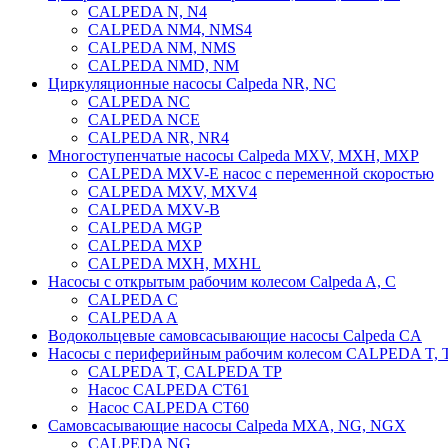
CALPEDA N, N4
CALPEDA NM4, NMS4
CALPEDA NM, NMS
CALPEDA NMD, NM
Циркуляционные насосы Calpeda NR, NC
CALPEDA NС
CALPEDA NCE
CALPEDA NR, NR4
Многоступенчатые насосы Calpeda MXV, MXH, MXP
CALPEDA MXV-E насос с переменной скоростью
CALPEDA MXV, MXV4
CALPEDA MXV-В
CALPEDA MGP
CALPEDA MXP
CALPEDA MXH, MXHL
Насосы с открытым рабочим колесом Calpeda A, C
CALPEDA С
CALPEDA A
Водокольцевые самовсасывающие насосы Calpeda CA
Насосы с периферийным рабочим колесом CALPEDA T, T
CALPEDA T, CALPEDA TP
Насос CALPEDA CT61
Насос CALPEDA CT60
Самовсасывающие насосы Calpeda MXA, NG, NGX
CALPEDA NG