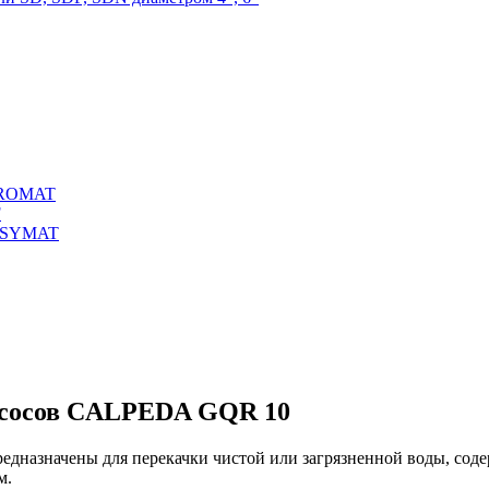
IDROMAT
F
EASYMAT
асосов CALPEDA GQR 10
едназначены для перекачки чистой или загрязненной воды, сод
м.