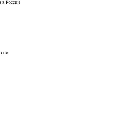
 в России
ссии