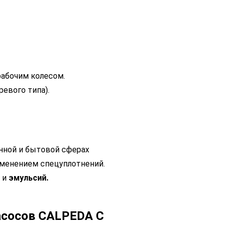
абочим колесом.
ревого типа).
нной и бытовой сферах
именением спецуплотнений.
 и
эмульсий.
асосов CALPEDA C