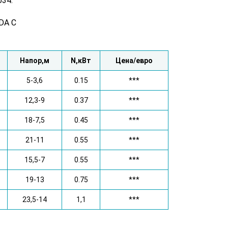
034.
DA C
Напор,м
N,кВт
Цена/евро
5-3,6
0.15
***
12,3-9
0.37
***
18-7,5
0.45
***
21-11
0.55
***
15,5-7
0.55
***
19-13
0.75
***
23,5-14
1,1
***