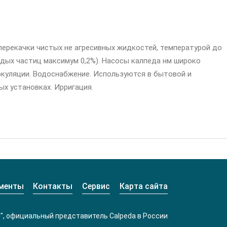
рекачки чистых не агресивных жидкостей, температурой до
рдых частиц максимум 0,2%). Насосы калпеда нм широко
ркуляции. Водоснабжение. Используются в бытовой и
х установках. Ирригация.
менты
Контакты
Сервис
Карта сайта
", официальный представитель Calpeda в России